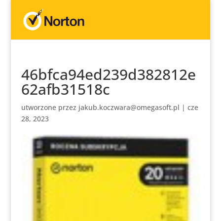
46bfca94ed239d382812e
62afb31518c
utworzone przez
jakub.koczwara@omegasoft.pl
|
cze
28, 2023