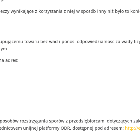
eczy wynikające z korzystania z niej w sposób inny niż było to kon
kupującemu towaru bez wad i ponosi odpowiedzialność za wady fi
nym.
na adres:
osobów rozstrzygania sporów z przedsiębiorcami dotyczących zak
ednictwem unijnej platformy ODR, dostępnej pod adresem:
http:/