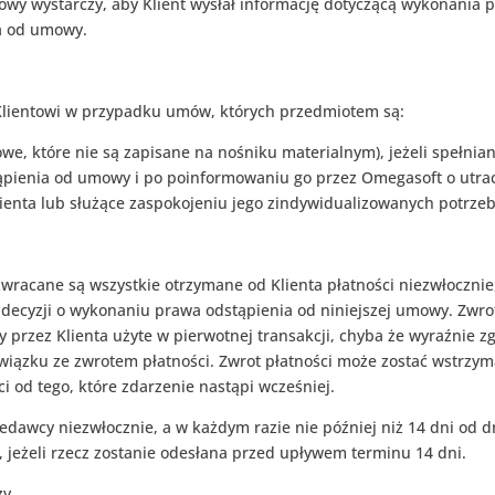
wy wystarczy, aby Klient wysłał informację dotyczącą wykonania 
a od umowy.
Klientowi w przypadku umów, których przedmiotem są:
rowe, które nie są zapisane na nośniku materialnym), jeżeli spełnia
ąpienia od umowy i po poinformowaniu go przez Omegasoft o utra
nta lub służące zaspokojeniu jego zindywidualizowanych potrzeb 
racane są wszystkie otrzymane od Klienta płatności niezwłocznie,
decyzji o wykonaniu prawa odstąpienia od niniejszej umowy. Zwrot
y przez Klienta użyte w pierwotnej transakcji, chyba że wyraźnie z
wiązku ze zwrotem płatności. Zwrot płatności może zostać wstrzym
i od tego, które zdarzenie nastąpi wcześniej.
edawcy niezwłocznie, a w każdym razie nie później niż 14 dni od d
 jeżeli rzecz zostanie odesłana przed upływem terminu 14 dni.
zy.