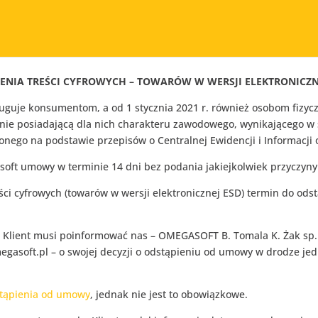
IA TREŚCI CYFROWYCH – TOWARÓW W WERSJI ELEKTRONICZNE
uguje konsumentom, a od 1 stycznia 2021 r. również osobom fiz
cz nie posiadającą dla nich charakteru zawodowego, wynikającego 
onego na podstawie przepisów o Centralnej Ewidencji i Informacji 
soft umowy w terminie 14 dni bez podania jakiejkolwiek przyczyny
ści cyfrowych (towarów w wersji elektronicznej ESD) termin do od
 Klient musi poinformować nas – OMEGASOFT B. Tomala K. Żak sp. j
megasoft.pl – o swojej decyzji o odstąpieniu od umowy w drodze j
stąpienia od umowy
, jednak nie jest to obowiązkowe.