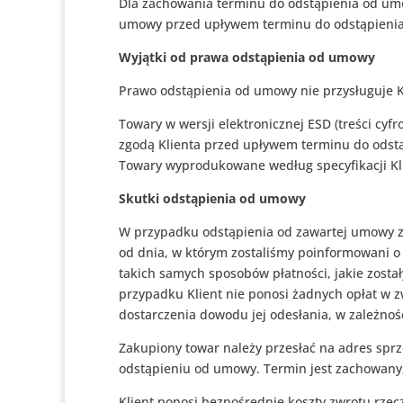
Dla zachowania terminu do odstąpienia od umo
umowy przed upływem terminu do odstąpieni
Wyjątki od prawa odstąpienia od umowy
Prawo odstąpienia od umowy nie przysługuje 
Towary w wersji elektronicznej ESD (treści cyf
zgodą Klienta przed upływem terminu do odst
Towary wyprodukowane według specyfikacji Klie
Skutki odstąpienia od umowy
W przypadku odstąpienia od zawartej umowy zw
od dnia, w którym zostaliśmy poinformowani o 
takich samych sposobów płatności, jakie został
przypadku Klient nie ponosi żadnych opłat w z
dostarczenia dowodu jej odesłania, w zależnośc
Zakupiony towar należy przesłać na adres sprz
odstąpieniu od umowy. Termin jest zachowany,
Klient ponosi bezpośrednie koszty zwrotu rzec