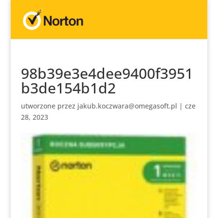
98b39e3e4dee9400f3951
b3de154b1d2
utworzone przez
jakub.koczwara@omegasoft.pl
|
cze
28, 2023